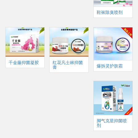
鞋袜除臭喷剂
千金藤抑菌凝胶
红花凡士林抑菌
爆拆灵护肤霜
膏
脚气克星抑菌喷
剂