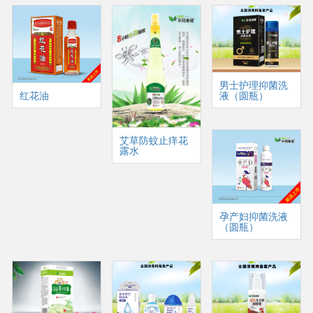
男士护理抑菌洗
液（圆瓶）
红花油
艾草防蚊止痒花
露水
孕产妇抑菌洗液
（圆瓶）