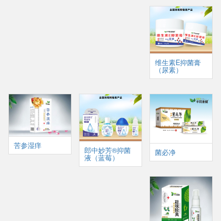
维生素E抑菌膏
（尿素）
苦参湿痒
郎中妙芳®抑菌
菌必净
液（蓝莓）