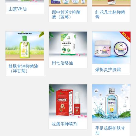
山茶VE油
郎中妙芳®抑菌
红花凡士林抑菌
液（蓝莓）
膏
田七活络油
舒肤甘油抑菌液
爆拆灵护肤霜
（洋甘菊）
祛痛消肿喷剂
手足冻裂护肤甘
油