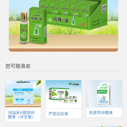
您可能喜欢
润滋辰®唇部抑
鱼腥草抑菌液
芦荟祛痘膏
菌膏（洋甘菊）