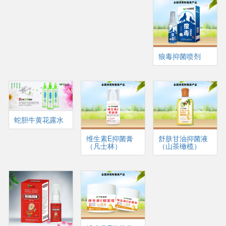
狼毒抑菌喷剂
蛇胆牛黄花露水
维生素E抑菌膏
舒肤甘油抑菌液
（凡士林）
（山茶橄榄）