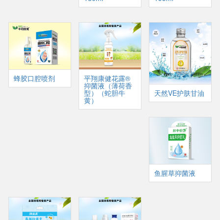
蜂胶口腔喷剂
平翔康健花露®
抑菌液（薄荷香
型）（蛇胆牛
天然VE护肤甘油
黄）
鱼腥草抑菌液