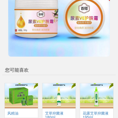
您可能喜欢
风精油
艾草抑菌液
花露艾草抑菌液
180ml
195ml