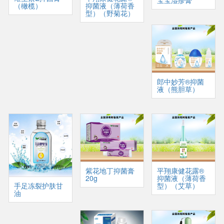
宝宝湿疹膏
（橄榄）
抑菌液（薄荷香
型）（野菊花）
郎中妙芳®抑菌
液（熊胆草）
紫花地丁抑菌膏
平翔康健花露®
20g
抑菌液（薄荷香
型）（艾草）
手足冻裂护肤甘
油