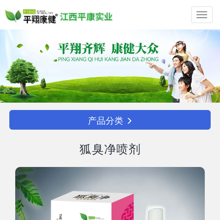
Toggl
navig
产品分类
狐臭净喷剂