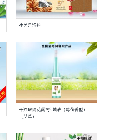
生姜足浴粉
平翔康健花露®抑菌液（薄荷香型）
（艾草）