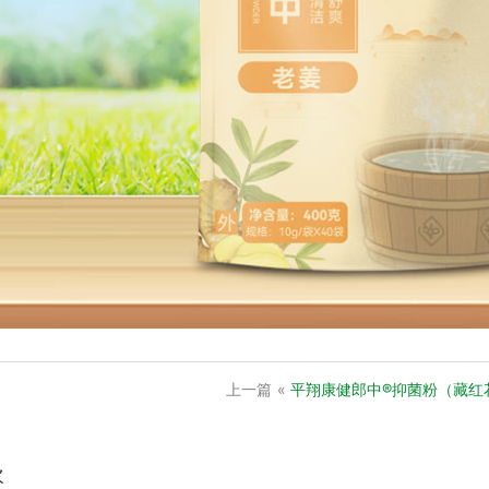
上一篇
«
平翔康健郎中®抑菌粉（藏红
欢