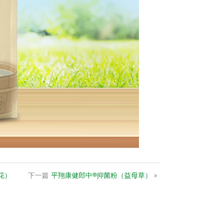
花）
下一篇
平翔康健郎中®抑菌粉（益母草）
»