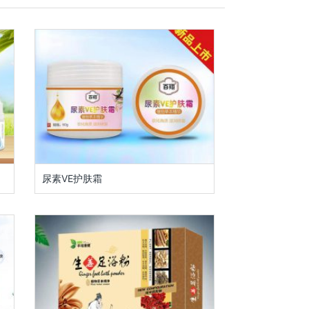
尿素VE护肤霜