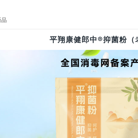
新品
平翔康健郎中®抑菌粉（