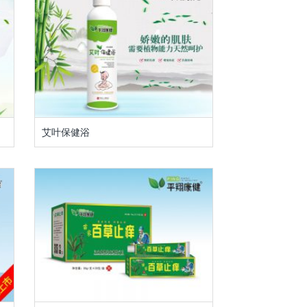
艾叶保健浴