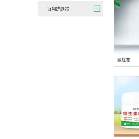
百翔护肤霜
藏红花