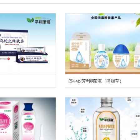
郎中妙芳®抑菌液（熊胆草）