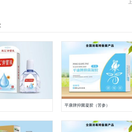
欢
平康牌抑菌凝胶（苦参）