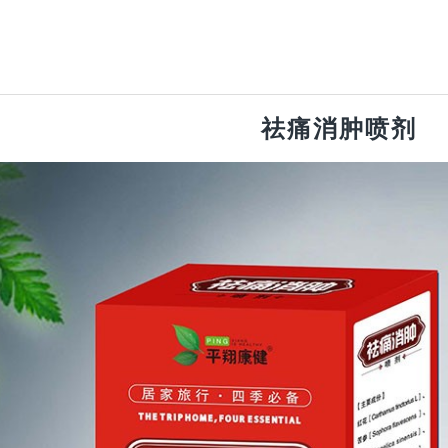
祛痛消肿喷剂