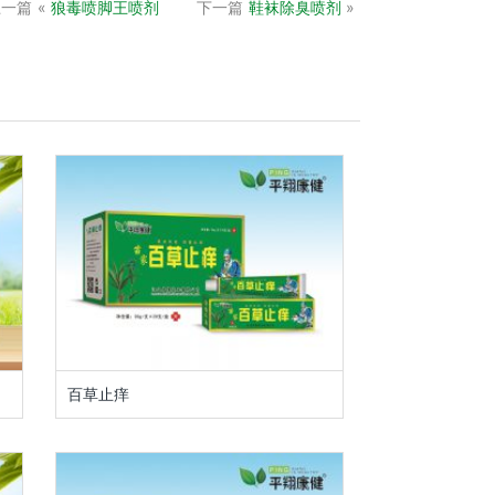
上一篇
«
狼毒喷脚王喷剂
下一篇
鞋袜除臭喷剂
»
百草止痒