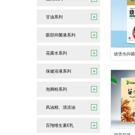
甘油系列
眼部抑菌液系列
花露水系列
烧烫伤抑菌
保健浴液系列
泡脚粉系列
风油精、清凉油
百翔维生素E乳
苗家艾草