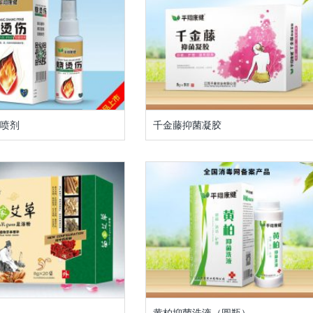
喷剂
千金藤抑菌凝胶
黄柏抑菌洗液（圆瓶）