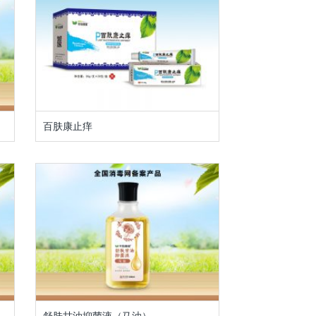
百肤康止痒
舒肤甘油抑菌液（马油）