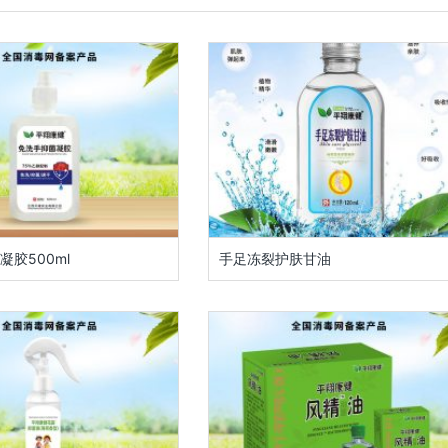
胶500ml
手足冻裂护肤甘油