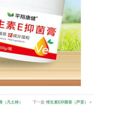
膏（凡士林）
下一篇
维生素E抑菌膏（芦荟）
»