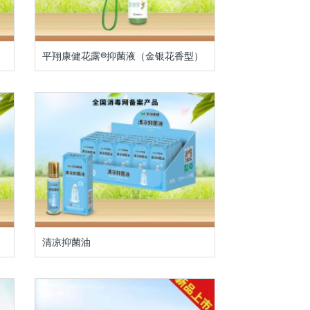
平翔康健花露®抑菌液（金银花香型）
清凉抑菌油