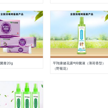
菌膏20g
平翔康健花露®抑菌液（薄荷香型）
（野菊花）