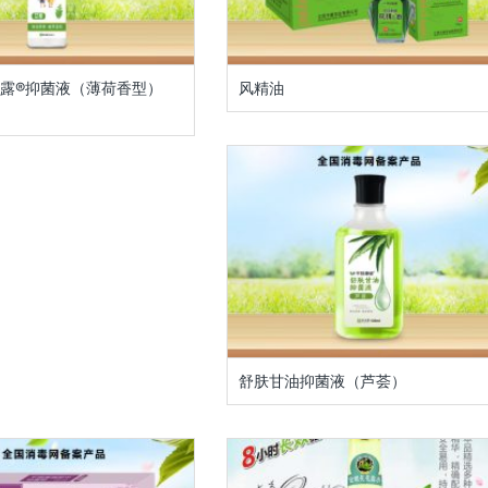
露®抑菌液（薄荷香型）
风精油
舒肤甘油抑菌液（芦荟）