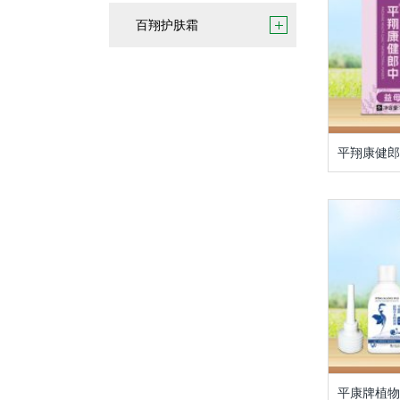
百翔护肤霜
平翔康健郎
平康牌植物