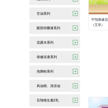
甘油系列
平翔康健花
（艾草）
眼部抑菌液系列
花露水系列
保健浴液系列
泡脚粉系列
风油精、清凉油
百翔维生素E乳