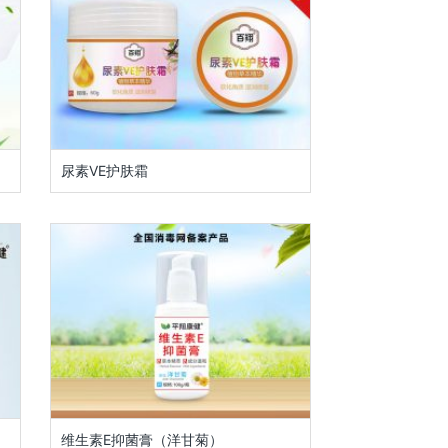
尿素VE护肤霜
维生素E抑菌膏（洋甘菊）