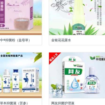
中®抑菌粉（益母草）
金银花花露水
草本抑菌液（苦参）
网友抑菌护理液