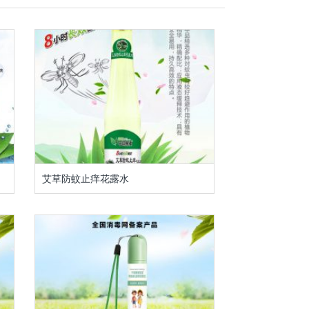
艾草防蚊止痒花露水