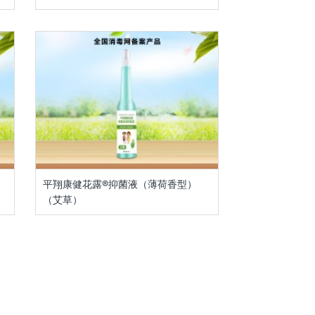
平翔康健花露®抑菌液（薄荷香型）
（艾草）