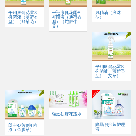
平翔康健花露®
平翔康健花露®
风精油（滚珠
抑菌液（薄荷香
抑菌液（薄荷香
型）
型）（野菊花）
型）（蛇胆牛
黄）
平翔康健花露®
抑菌液（薄荷香
型）（艾草）
驱蚊祛痱花露水
障翳明抑菌护理
郎中妙芳®抑菌
液
液（鱼腥草）