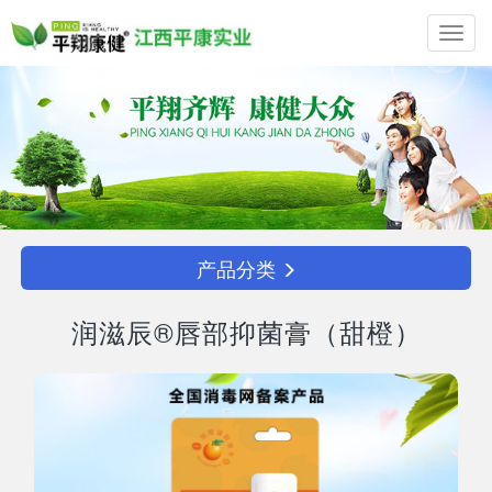
Toggl
navig
产品分类
润滋辰®唇部抑菌膏（甜橙）