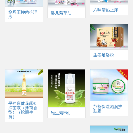
六味清热止痒
烧焊王抑菌护理
婴儿紫草油
液
生姜足浴粉
平翔康健花露®
芦荟保湿滋润护
抑菌液（薄荷香
肤霜
型）（蛇胆牛
维生素E乳
黄）