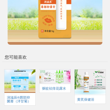
您可能喜欢
驱蚊祛痱花露水
润滋辰®唇部抑
黄芪保健浴
菌膏（洋甘菊）