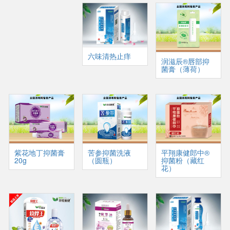
六味清热止痒
润滋辰®唇部抑
菌膏（薄荷）
紫花地丁抑菌膏
苦参抑菌洗液
平翔康健郎中®
20g
（圆瓶）
抑菌粉（藏红
花）