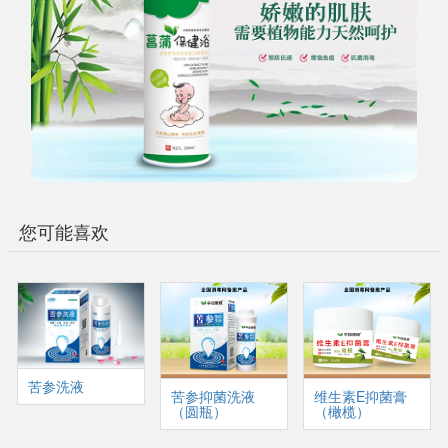
您可能喜欢
苦参洗液
苦参抑菌洗液
维生素E抑菌膏
（圆瓶）
（橄榄）