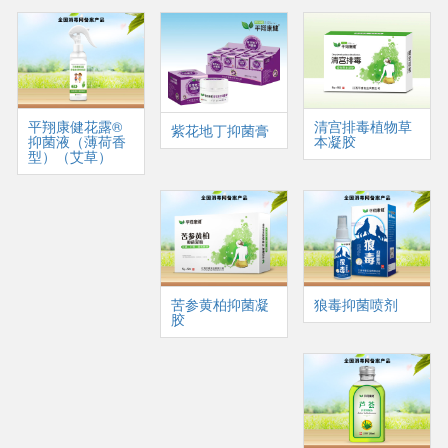
平翔康健花露®
清宫排毒植物草
紫花地丁抑菌膏
抑菌液（薄荷香
本凝胶
型）（艾草）
苦参黄柏抑菌凝
狼毒抑菌喷剂
胶