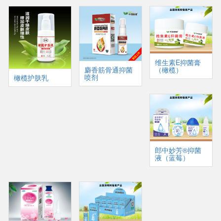
维生素E抑菌膏
（橄榄）
麝香筋骨通抑菌
喷剂
橄榄护肤乳
郎中妙芳®抑菌
液（蓝莓）