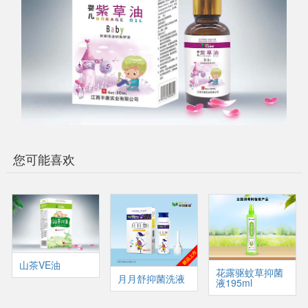
您可能喜欢
山茶VE油
花露驱蚊草抑菌
月月舒抑菌洗液
液195ml