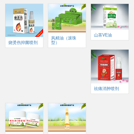
山茶VE油
风精油（滚珠
型）
烧烫伤抑菌喷剂
祛痛消肿喷剂