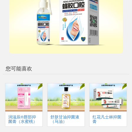
您可能喜欢
润滋辰®唇部抑
舒肤甘油抑菌液
红花凡士林抑菌
菌膏（水蜜桃）
（马油）
膏